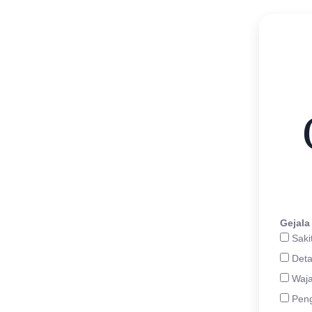
Gejala
Saki
Deta
Waj
Peng