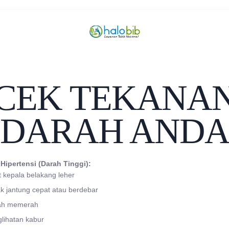
CEK TEKANA
DARAH AND
 Hipertensi (Darah Tinggi):
t kepala belakang leher
k jantung cepat atau berdebar
ah memerah
lihatan kabur