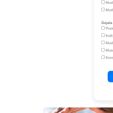
Muda
Mudah
Gejala
Pusin
Kulit
Muda
Mual
Kons