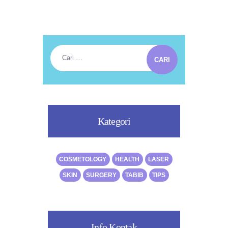
Cari
untuk:
Kategori
COSMETOLOGY
HEALTH
LASER
SKIN
SURGERY
TABIB
TIPS
Info Kontak