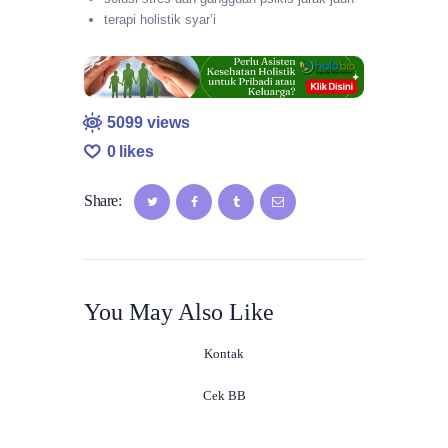
terapi holistik syar’i
5099
views
0
likes
Share:
You May Also Like
Kontak
Cek BB