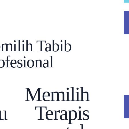
milih Tabib
ofesional
a Memilih
u Terapis