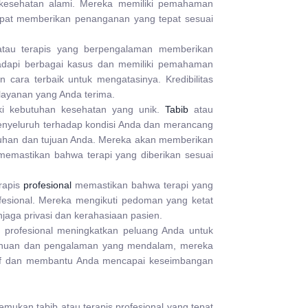
kesehatan alami. Mereka memiliki pemahaman
 dapat memberikan penanganan yang tepat sesuai
 atau terapis yang berpengalaman memberikan
dapi berbagai kasus dan memiliki pemahaman
cara terbaik untuk mengatasinya. Kredibilitas
 layanan yang Anda terima.
liki kebutuhan kesehatan yang unik.
Tabib
atau
menyeluruh terhadap kondisi Anda dan merancang
tuhan dan tujuan Anda. Mereka akan memberikan
memastikan bahwa terapi yang diberikan sesuai
erapis
profesional
memastikan bahwa terapi yang
esional. Mereka mengikuti pedoman yang ketat
jaga privasi dan kerahasiaan pasien.
s profesional meningkatkan peluang Anda untuk
tahuan dan pengalaman yang mendalam, mereka
if dan membantu Anda mencapai keseimbangan
mukan tabib atau terapis profesional yang tepat