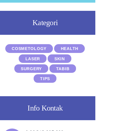
Kategori
COSMETOLOGY
HEALTH
LASER
SKIN
SURGERY
TABIB
TIPS
Info Kontak