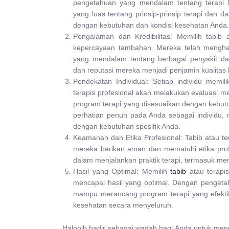
pengetahuan yang mendalam tentang terapi 
yang luas tentang prinsip-prinsip terapi dan
dengan kebutuhan dan kondisi kesehatan Anda.
Pengalaman dan Kredibilitas: Memilih tabib
kepercayaan tambahan. Mereka telah mengha
yang mendalam tentang berbagai penyakit dan 
dan reputasi mereka menjadi penjamin kualitas
Pendekatan Individual: Setiap individu memi
terapis profesional akan melakukan evaluasi 
program terapi yang disesuaikan dengan kebu
perhatian penuh pada Anda sebagai individu, 
dengan kebutuhan spesifik Anda.
Keamanan dan Etika Profesional: Tabib atau t
mereka berikan aman dan mematuhi etika prof
dalam menjalankan praktik terapi, termasuk men
Hasil yang Optimal: Memilih
tabib
atau terapi
mencapai hasil yang optimal. Dengan penge
mampu merancang program terapi yang efekt
kesehatan secara menyeluruh.
Halobib hadir sebagai wadah bagi Anda untuk mene